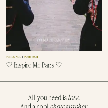
PERSONEL
|
PORTRAIT
♡ Inspire Me Paris ♡
All you need is
love
.
And a cool
photographer
.