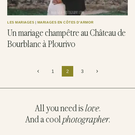
LES MARIAGES
|
MARIAGES EN CÔTES D'ARMOR
Un mariage champêtre au Château de
Bourblanc à Plourivo
Navigation
Page
Page
1
2
3
de
précédente
suivante
page
All you need is
love
.
And a cool
photographer
.