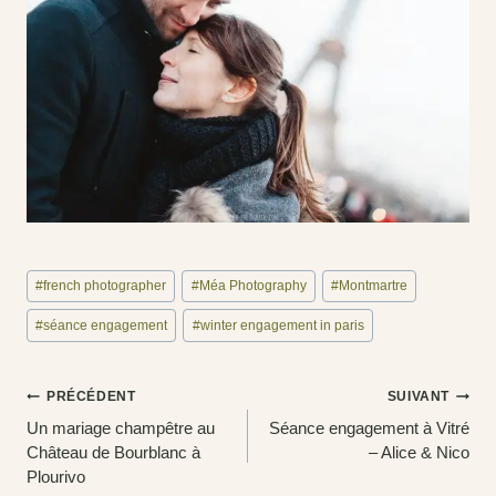
Étiquettes
#
french photographer
#
Méa Photography
#
Montmartre
de
la
#
séance engagement
#
winter engagement in paris
publication :
Navigation
PRÉCÉDENT
SUIVANT
Un mariage champêtre au
Séance engagement à Vitré
de
Château de Bourblanc à
– Alice & Nico
Plourivo
l’article