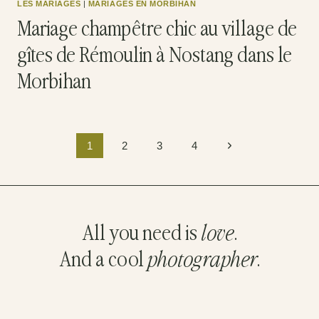
LES MARIAGES
|
MARIAGES EN MORBIHAN
Mariage champêtre chic au village de
gîtes de Rémoulin à Nostang dans le
Morbihan
Navigation
Page
1
2
3
4
de
suivante
page
All you need is
love
.
And a cool
photographer
.