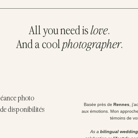
All you need is
love
.
And a cool
photographer
.
 séance photo
Basée près de
Rennes
, j'
de disponibilités
aux émotions. Mon approche
témoins de vos
As a
bilingual wedding